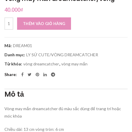
40.000
₫
Vòng may mắn dreamcatcher/vòng số lượng
THÊM VÀO GIỎ HÀNG
Mã:
DREAM01
Danh mục:
LY SỨ CUTE/VÒNG DREAMCATCHER
Từ khóa:
vòng dreamcatcher
,
vòng may mắn
Share
Mô tả
Vòng may mắn dreamcatcher đủ màu sắc dùng để trang trí hoặc
móc khóa
Chiều dài: 13 cm vòng tròn: 6 cm