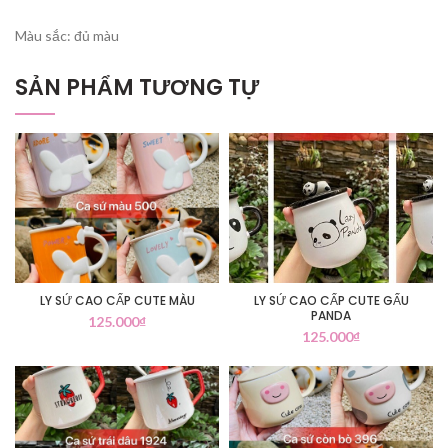
Màu sắc: đủ màu
SẢN PHẨM TƯƠNG TỰ
LY SỨ CAO CẤP CUTE MÀU
LY SỨ CAO CẤP CUTE GẤU
PANDA
125.000
₫
125.000
₫