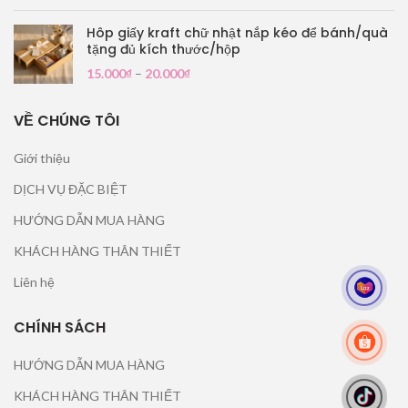
Hôp giấy kraft chữ nhật nắp kéo để bánh/quà
tặng đủ kích thước/hộp
15.000
₫
–
20.000
₫
VỀ CHÚNG TÔI
Giới thiệu
DỊCH VỤ ĐẶC BIỆT
HƯỚNG DẪN MUA HÀNG
KHÁCH HÀNG THÂN THIẾT
Liên hệ
CHÍNH SÁCH
HƯỚNG DẪN MUA HÀNG
KHÁCH HÀNG THÂN THIẾT