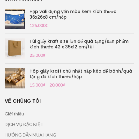
Hộp vali đựng yến màu kem kích thước
36x26x8 cm/hộp
125.000
₫
Túi giấy kraft size lớn để quà tặng/sản phẩm
kích thước 42 x 35x12 cm/túi
25.000
₫
Hôp giấy kraft chữ nhật nắp kéo để bánh/quà
tặng đủ kích thước/hộp
15.000
₫
–
20.000
₫
VỀ CHÚNG TÔI
Giới thiệu
DỊCH VỤ ĐẶC BIỆT
HƯỚNG DẪN MUA HÀNG