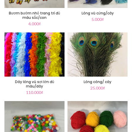
Bươm bướm nhỏ trang trí đủ
Lông vũ cứng/cây
màu sắc/con
5.000
₫
4.000
₫
Dây lông vũ sợi lớn đủ
Lông công/ cây
màu/dây
25.000
₫
110.000
₫