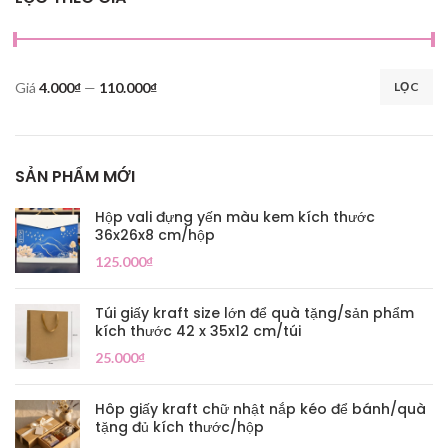
Giá
4.000₫
—
110.000₫
LỌC
SẢN PHẨM MỚI
Hộp vali đựng yến màu kem kích thước
36x26x8 cm/hộp
125.000
₫
Túi giấy kraft size lớn để quà tặng/sản phẩm
kích thước 42 x 35x12 cm/túi
25.000
₫
Hôp giấy kraft chữ nhật nắp kéo để bánh/quà
tặng đủ kích thước/hộp