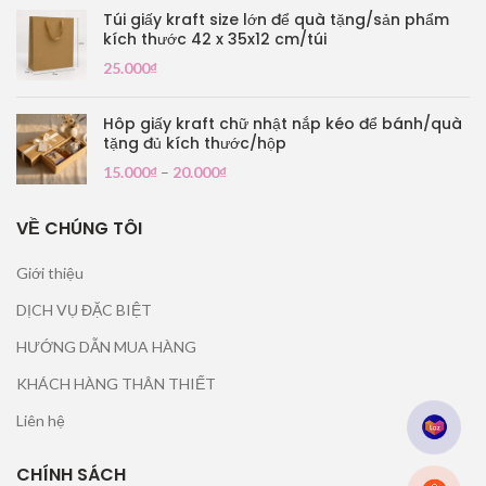
Túi giấy kraft size lớn để quà tặng/sản phẩm
kích thước 42 x 35x12 cm/túi
25.000
₫
Hôp giấy kraft chữ nhật nắp kéo để bánh/quà
tặng đủ kích thước/hộp
15.000
₫
–
20.000
₫
VỀ CHÚNG TÔI
Giới thiệu
DỊCH VỤ ĐẶC BIỆT
HƯỚNG DẪN MUA HÀNG
KHÁCH HÀNG THÂN THIẾT
Liên hệ
CHÍNH SÁCH