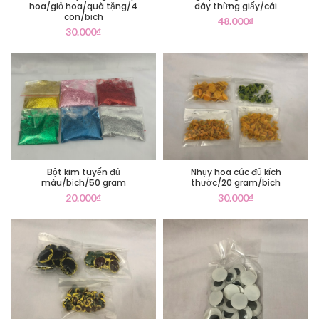
hoa/giỏ hoa/quà tặng/4
dây thừng giấy/cái
con/bịch
48.000
₫
30.000
₫
Bột kim tuyến đủ
Nhụy hoa cúc đủ kích
màu/bịch/50 gram
thước/20 gram/bịch
20.000
₫
30.000
₫