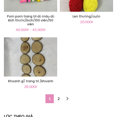
Pom pom trang trí đủ màu đủ
Len thường/cuộn
kích thước/bịch/100 viên/50
20.000
₫
viên
40.000
₫
–
45.000
₫
Khoanh gỗ trang trí /khoanh
28.000
₫
1
2
LỌC THEO GIÁ