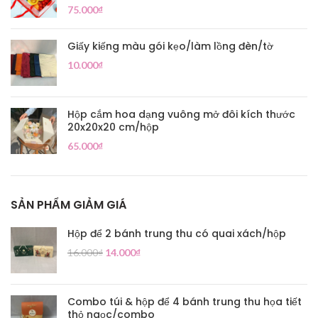
75.000
₫
Giấy kiếng màu gói kẹo/làm lồng đèn/tờ
10.000
₫
Hộp cắm hoa dạng vuông mở đôi kích thước
20x20x20 cm/hộp
65.000
₫
SẢN PHẨM GIẢM GIÁ
Hộp để 2 bánh trung thu có quai xách/hộp
16.000
₫
14.000
₫
Combo túi & hộp để 4 bánh trung thu họa tiết
thỏ ngọc/combo