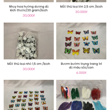
Nhụy hoa hướng dương đủ
Mắt thú loại lớn 2,5 cm /bịch
kích thước/20 gram/bịch
30.000
₫
30.000
₫
Mắt thú loại nhỏ 1,5 cm /bịch
Bươm bướm trung trang trí
đủ màu sắc/con
30.000
₫
6.000
₫