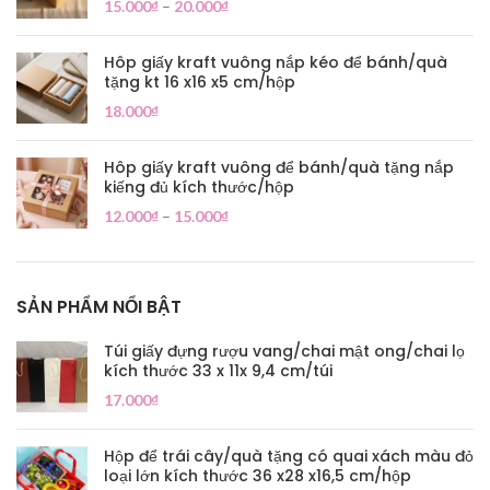
15.000
₫
–
20.000
₫
Hôp giấy kraft vuông nắp kéo để bánh/quà
tặng kt 16 x16 x5 cm/hộp
18.000
₫
Hôp giấy kraft vuông để bánh/quà tặng nắp
kiếng đủ kích thước/hộp
12.000
₫
–
15.000
₫
SẢN PHẨM NỔI BẬT
Túi giấy đựng rượu vang/chai mật ong/chai lọ
kích thước 33 x 11x 9,4 cm/túi
17.000
₫
Hộp để trái cây/quà tặng có quai xách màu đỏ
loại lớn kích thước 36 x28 x16,5 cm/hộp