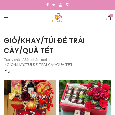
0
GIỎ/KHAY/TÚI ĐỂ TRÁI
CÂY/QUÀ TẾT
Trang chủ
/
Sản phẩm mới
/ GIỎ/KHAY/TÚI ĐỂ TRÁI CÂY/QUÀ TẾT