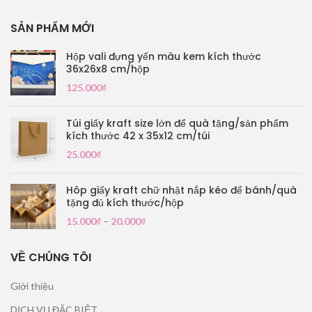
SẢN PHẨM MỚI
Hộp vali đựng yến màu kem kích thước
36x26x8 cm/hộp
125.000
₫
Túi giấy kraft size lớn để quà tặng/sản phẩm
kích thước 42 x 35x12 cm/túi
25.000
₫
Hôp giấy kraft chữ nhật nắp kéo để bánh/quà
tặng đủ kích thước/hộp
15.000
₫
–
20.000
₫
VỀ CHÚNG TÔI
Giới thiệu
DỊCH VỤ ĐẶC BIỆT