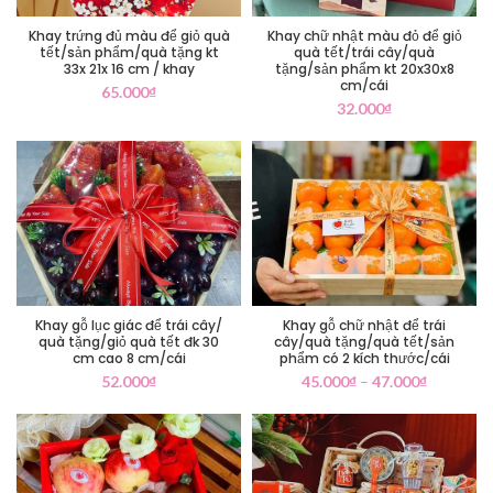
Khay trứng đủ màu để giỏ quà
Khay chữ nhật màu đỏ để giỏ
tết/sản phẩm/quà tặng kt
quà tết/trái cây/quà
33x 21x 16 cm / khay
tặng/sản phẩm kt 20x30x8
cm/cái
65.000
₫
32.000
₫
Khay gỗ lục giác để trái cây/
Khay gỗ chữ nhật để trái
quà tặng/giỏ quà tết đk 30
cây/quà tặng/quà tết/sản
cm cao 8 cm/cái
phẩm có 2 kích thước/cái
52.000
₫
45.000
₫
–
47.000
₫