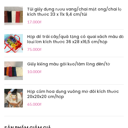
Túi giấy đựng rượu vang/chai mật ong/chai lọ
kích thước 33 x 11x 9,4 cm/túi
17.000
₫
Hộp để trái cây/quà tặng có quai xách màu đỏ
loại lớn kích thước 36 x28 x16,5 cm/hộp
75.000
₫
Giấy kiếng màu gói kẹo/làm lồng đèn/tờ
10.000
₫
Hộp cắm hoa dạng vuông mở đôi kích thước
20x20x20 cm/hộp
65.000
₫
SẢN PHẨM GIẢM GIÁ