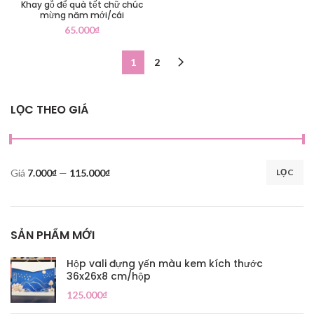
Khay gỗ để quà tết chữ chúc
mừng năm mới/cái
65.000
₫
1
2
LỌC THEO GIÁ
Giá
7.000₫
—
115.000₫
LỌC
SẢN PHẨM MỚI
Hộp vali đựng yến màu kem kích thước
36x26x8 cm/hộp
125.000
₫