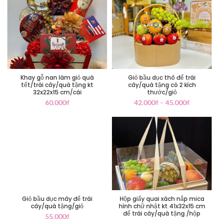
Khay gỗ nan làm giỏ quà
Giỏ bầu dục thô để trái
tết/trái cây/quà tặng kt
cây/quà tặng có 2 kích
32x22x15 cm/cái
thước/giỏ
60.000
₫
42.000
₫
–
45.000
₫
Giỏ bầu dục mây để trái
Hộp giấy quai xách nắp mica
cây/quà tặng/giỏ
hình chữ nhật kt 41x32x15 cm
để trái cây/quà tặng /hộp
55.000
₫