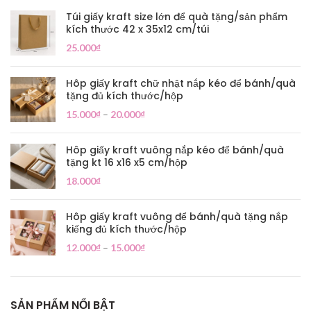
Túi giấy kraft size lớn để quà tặng/sản phẩm
kích thước 42 x 35x12 cm/túi
25.000
₫
Hôp giấy kraft chữ nhật nắp kéo để bánh/quà
tặng đủ kích thước/hộp
15.000
₫
–
20.000
₫
Hôp giấy kraft vuông nắp kéo để bánh/quà
tặng kt 16 x16 x5 cm/hộp
18.000
₫
Hôp giấy kraft vuông để bánh/quà tặng nắp
kiếng đủ kích thước/hộp
12.000
₫
–
15.000
₫
SẢN PHẨM NỔI BẬT