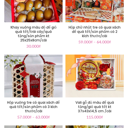
Khay vuông màu đỏ để giỏ
Hộp chữ nhật tre có quai xách
quà tết/trái cây/quà
để quà tết/sản phẩm có 2
tặng/sản phẩm kt
kích thước/cái
25x25x8cm/cái
59.000
₫
–
64.000
₫
30.000
₫
Hộp vuông tre có quai xách để
Vali gỗ đủ màu để quà
quà tết/sản phẩm có 3 kích
tặng/giỏ quà tết kt
thước/cái
37x43x14,5 cm /cái
57.000
₫
–
63.000
₫
115.000
₫