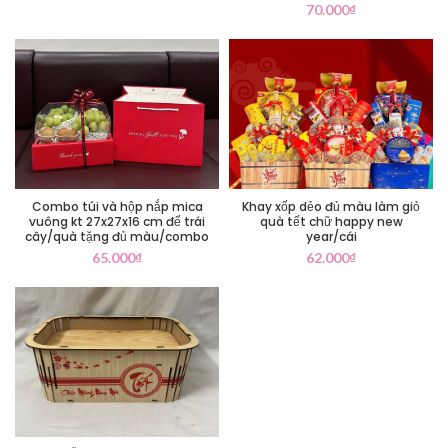
70.000
₫
Combo túi và hộp nắp mica
Khay xốp dẻo đủ màu làm giỏ
vuông kt 27x27x16 cm để trái
quà tết chữ happy new
cây/quà tặng đủ màu/combo
year/cái
65.000
₫
62.000
₫