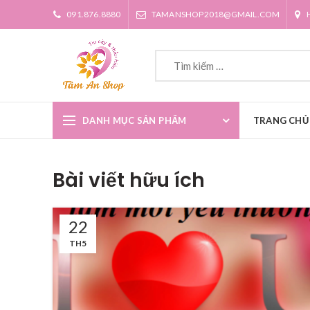
091.876.8880
TAMANSHOP2018@GMAIL.COM
DANH MỤC SẢN PHẨM
TRANG CHỦ
Bài viết hữu ích
22
TH5