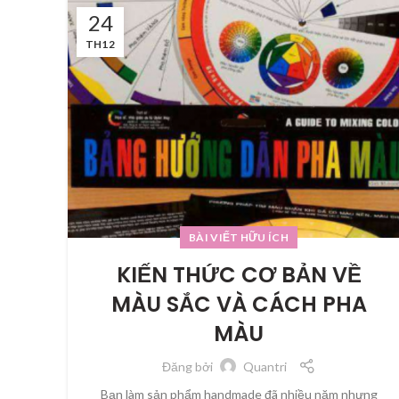
24
TH12
BÀI VIẾT HỮU ÍCH
KIẾN THỨC CƠ BẢN VỀ
MÀU SẮC VÀ CÁCH PHA
MÀU
Đăng bởi
Quantri
Bạn làm sản phẩm handmade đã nhiều năm nhưng