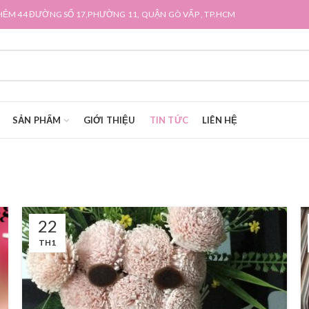
HẺM 44 ĐƯỜNG SỐ 17,PHƯỜNG 11, QUẬN GÒ VẤP , TP.HCM
SẢN PHẨM
GIỚI THIỆU
TIN TỨC
LIÊN HỆ
22
TH1