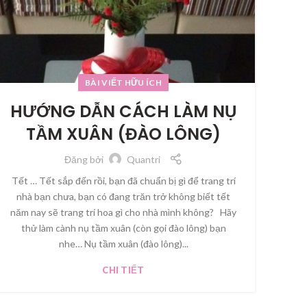
BÀI VIẾT HỮU ÍCH
HƯỚNG DẪN CÁCH LÀM NỤ
TẦM XUÂN (ĐÀO LÔNG)
Đăng bởi
Quantri
Tết … Tết sắp đến rồi, bạn đã chuẩn bị gì để trang trí
nhà bạn chưa, bạn có đang trăn trở không biết tết
năm nay sẽ trang trí hoa gì cho nhà mình không? Hãy
thử làm cành nụ tầm xuân (còn gọi đào lông) bạn
nhe… Nụ tầm xuân (đào lông)...
CHI TIẾT