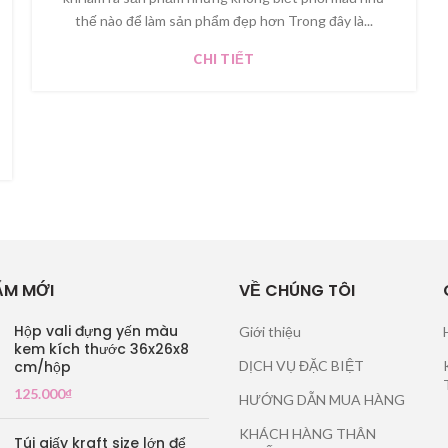
thế nào để làm sản phẩm đẹp hơn Trong đây là...
CHI TIẾT
ẨM MỚI
VỀ CHÚNG TÔI
Hộp vali đựng yến màu
Giới thiệu
kem kích thước 36x26x8
cm/hộp
DỊCH VỤ ĐẶC BIỆT
125.000
₫
HƯỚNG DẪN MUA HÀNG
KHÁCH HÀNG THÂN
Túi giấy kraft size lớn để