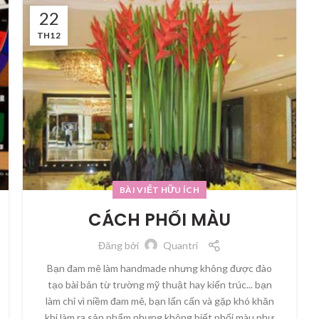
22
TH12
BÀI VIẾT HỮU ÍCH
CÁCH PHỐI MÀU
Đăng bởi
Quantri
Bạn đam mê làm handmade nhưng không được đào
tạo bài bản từ trường mỹ thuật hay kiến trúc... bạn
làm chỉ vì niềm đam mê, bạn lấn cấn và gặp khó khăn
khi làm ra sản phẩm nhưng không biết phối màu như