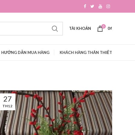
0
TÀI KHOẢN
0
₫
HƯỚNG DẪN MUA HÀNG
KHÁCH HÀNG THÂN THIẾT
27
TH12