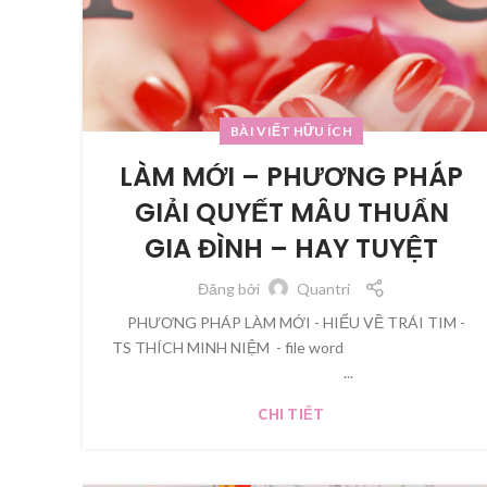
BÀI VIẾT HỮU ÍCH
LÀM MỚI – PHƯƠNG PHÁP
GIẢI QUYẾT MÂU THUẨN
GIA ĐÌNH – HAY TUYỆT
Đăng bởi
Quantri
PHƯƠNG PHÁP LÀM MỚI - HIỂU VỀ TRÁI TIM -
TS THÍCH MINH NIỆM - file word
...
CHI TIẾT