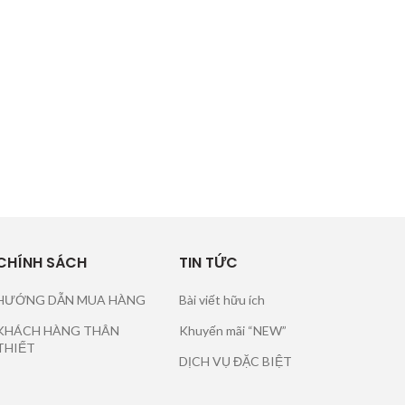
CHÍNH SÁCH
TIN TỨC
HƯỚNG DẪN MUA HÀNG
Bài viết hữu ích
KHÁCH HÀNG THÂN
Khuyến mãi “NEW”
THIẾT
DỊCH VỤ ĐẶC BIỆT