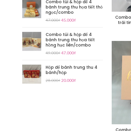
Combo túi & hộp để 4
bánh trung thu họa tiết thỏ
ngọc/combo
Combo 
47.000
₫
45.000
₫
trái t
Combo túi & hộp để 4
bánh trung thu họa tiết
hồng hạc liên/combo
49.000
₫
47.000
₫
Hộp để bánh trung thu 4
bánh/hộp
28.000
₫
20.000
₫
Combo 