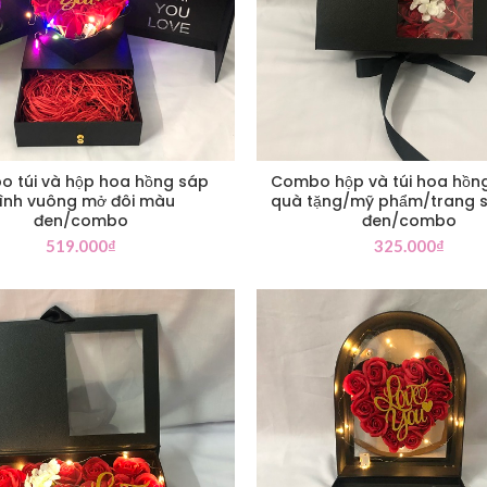
 túi và hộp hoa hồng sáp
Combo hộp và túi hoa hồn
ình vuông mở đôi màu
quà tặng/mỹ phẩm/trang 
đen/combo
đen/combo
519.000
₫
325.000
₫