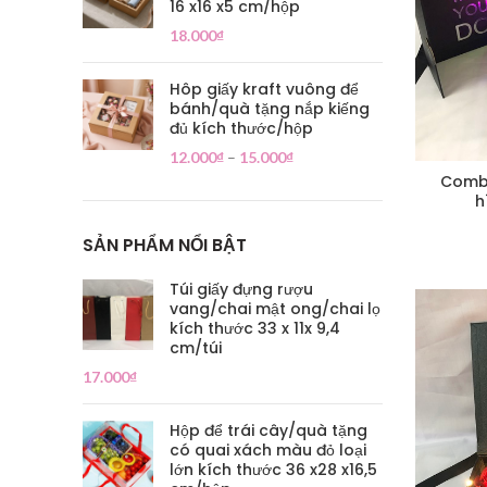
16 x16 x5 cm/hộp
18.000
₫
Hôp giấy kraft vuông để
bánh/quà tặng nắp kiếng
đủ kích thước/hộp
12.000
₫
–
15.000
₫
Combo
h
SẢN PHẨM NỔI BẬT
Túi giấy đựng rượu
vang/chai mật ong/chai lọ
kích thước 33 x 11x 9,4
cm/túi
17.000
₫
Hộp để trái cây/quà tặng
có quai xách màu đỏ loại
lớn kích thước 36 x28 x16,5