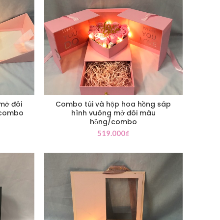
mở đôi
Combo túi và hộp hoa hồng sáp
/combo
hình vuông mở đôi màu
hồng/combo
519.000
₫