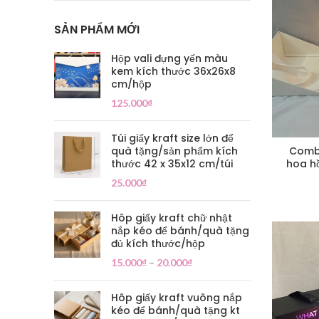
SẢN PHẨM MỚI
Hộp vali đựng yến màu
kem kích thước 36x26x8
cm/hộp
125.000
₫
Túi giấy kraft size lớn để
quà tặng/sản phẩm kích
Combo
thước 42 x 35x12 cm/túi
hoa h
25.000
₫
Hôp giấy kraft chữ nhật
nắp kéo để bánh/quà tặng
đủ kích thước/hộp
15.000
₫
–
20.000
₫
Hôp giấy kraft vuông nắp
kéo để bánh/quà tặng kt