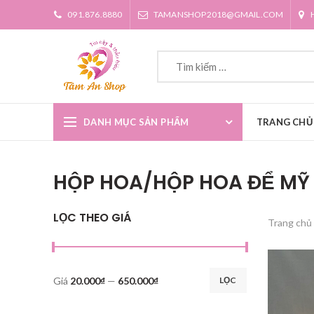
091.876.8880
TAMANSHOP2018@GMAIL.COM
DANH MỤC SẢN PHẨM
TRANG CHỦ
HỘP HOA/HỘP HOA ĐỂ MỸ
LỌC THEO GIÁ
Trang chủ
Giá
20.000₫
—
650.000₫
LỌC