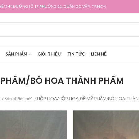
HẺM 44 ĐƯỜNG SỐ 17,PHƯỜNG 11, QUẬN GÒ VẤP , TP.HCM
SẢN PHẨM
GIỚI THIỆU
TIN TỨC
LIÊN HỆ
 PHẨM/BÓ HOA THÀNH PHẨM
/
Sản phẩm mới
/ HỘP HOA/HỘP HOA ĐỂ MỸ PHẨM/BÓ HOA THÀ