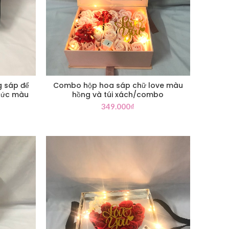
g sáp để
Combo hộp hoa sáp chữ love màu
sức màu
hồng và túi xách/combo
349.000
₫