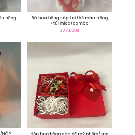
àu hồng
Bó hoa hồng sáp tai thỏ màu trắng
+túi mica/combo
397.000
₫
P/HỘP
Hộp hoa hồng sáp để mỹ phẩm/son