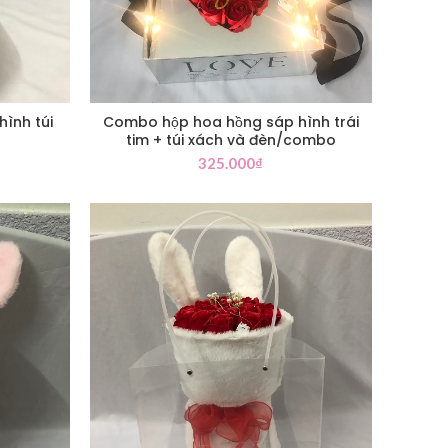
ình túi
Combo hộp hoa hồng sáp hình trái
tim + túi xách và đèn/combo
325.000
₫