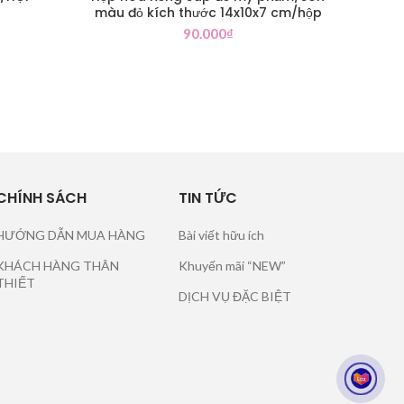
màu đỏ kích thước 14x10x7 cm/hộp
90.000
₫
CHÍNH SÁCH
TIN TỨC
HƯỚNG DẪN MUA HÀNG
Bài viết hữu ích
KHÁCH HÀNG THÂN
Khuyến mãi “NEW”
THIẾT
DỊCH VỤ ĐẶC BIỆT