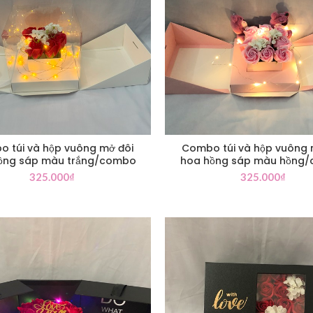
 túi và hộp vuông mở đôi
Combo túi và hộp vuông 
ồng sáp màu trắng/combo
hoa hồng sáp màu hồng
325.000
₫
325.000
₫