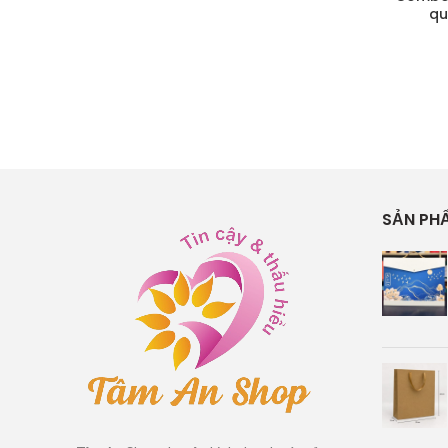
qu
SẢN PH