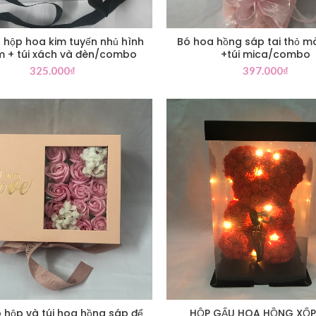
hộp hoa kim tuyến nhủ hình
Bó hoa hồng sáp tai thỏ m
im + túi xách và đèn/combo
+túi mica/combo
325.000
₫
397.000
₫
hộp và túi hoa hồng sáp để
HỘP GẤU HOA HỒNG XỐ