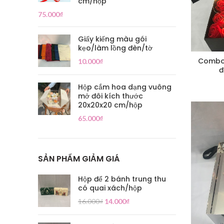
cm/hộp
75.000
₫
Giấy kiếng màu gói
kẹo/làm lồng đèn/tờ
Combo 
10.000
₫
đ
Hộp cắm hoa dạng vuông
mở đôi kích thước
20x20x20 cm/hộp
65.000
₫
SẢN PHẨM GIẢM GIÁ
Hộp để 2 bánh trung thu
có quai xách/hộp
16.000
₫
14.000
₫