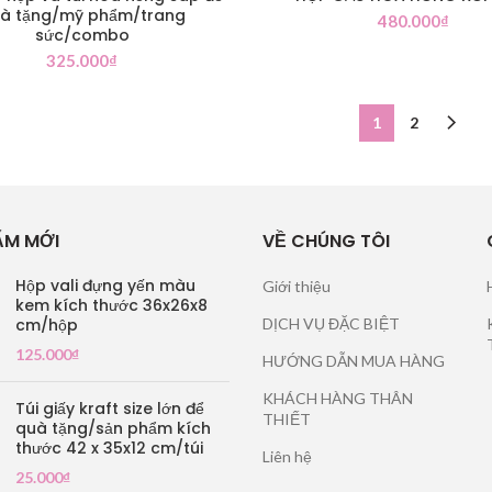
à tặng/mỹ phẩm/trang
480.000
₫
sức/combo
325.000
₫
1
2
ẨM MỚI
VỀ CHÚNG TÔI
Hộp vali đựng yến màu
Giới thiệu
kem kích thước 36x26x8
cm/hộp
DỊCH VỤ ĐẶC BIỆT
125.000
₫
HƯỚNG DẪN MUA HÀNG
KHÁCH HÀNG THÂN
Túi giấy kraft size lớn để
THIẾT
quà tặng/sản phẩm kích
thước 42 x 35x12 cm/túi
Liên hệ
25.000
₫