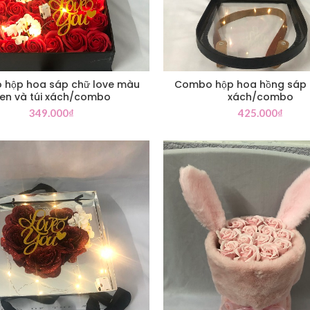
hộp hoa sáp chữ love màu
Combo hộp hoa hồng sáp h
en và túi xách/combo
xách/combo
349.000
₫
425.000
₫