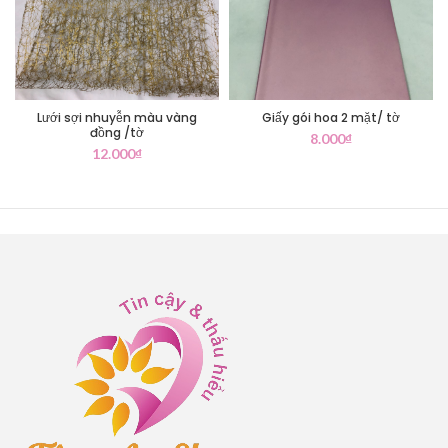
Lưới sợi nhuyễn màu vàng
Giấy gói hoa 2 mặt/ tờ
đồng /tờ
8.000
₫
12.000
₫