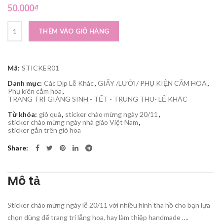
50.000
₫
Sticker chào mừng ngày Nhà Giáo Việt Nam 20/11/xấp số lượng
THÊM VÀO GIỎ HÀNG
Mã:
STICKER01
Danh mục:
Các Dịp Lễ Khác
,
GIẤY /LƯỚI/ PHỤ KIỆN CẮM HOA
,
Phụ kiên cắm hoa
,
TRANG TRÍ GIÁNG SINH - TẾT - TRUNG THU- LỄ KHÁC
Từ khóa:
giỏ quà
,
sticker chào mừng ngày 20/11
,
sticker chào mừng ngày nhà giáo Việt Nam
,
sticker gắn trên giỏ hoa
Share
Mô tả
Sticker chào mừng ngày lễ 20/11 với nhiều hình tha hồ cho bạn lựa
chọn dùng để trang trí lẳng hoa, hay làm thiệp handmade ….