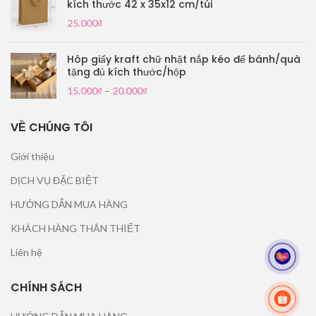
kích thước 42 x 35x12 cm/túi
25.000
₫
Hôp giấy kraft chữ nhật nắp kéo để bánh/quà
tặng đủ kích thước/hộp
15.000
₫
–
20.000
₫
VỀ CHÚNG TÔI
Giới thiệu
DỊCH VỤ ĐẶC BIỆT
HƯỚNG DẪN MUA HÀNG
KHÁCH HÀNG THÂN THIẾT
Liên hệ
CHÍNH SÁCH