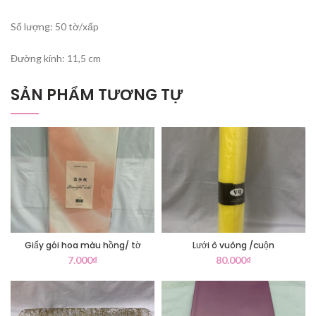
Số lượng: 50 tờ/xấp
Đường kính: 11,5 cm
SẢN PHẨM TƯƠNG TỰ
Giấy gói hoa màu hồng/ tờ
Lưới ô vuông /cuộn
7.000
₫
80.000
₫