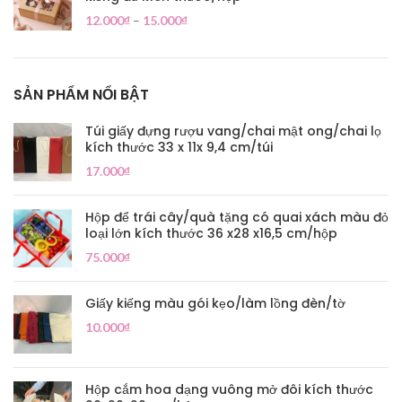
12.000
₫
–
15.000
₫
SẢN PHẨM NỔI BẬT
Túi giấy đựng rượu vang/chai mật ong/chai lọ
kích thước 33 x 11x 9,4 cm/túi
17.000
₫
Hộp để trái cây/quà tặng có quai xách màu đỏ
loại lớn kích thước 36 x28 x16,5 cm/hộp
75.000
₫
Giấy kiếng màu gói kẹo/làm lồng đèn/tờ
10.000
₫
Hộp cắm hoa dạng vuông mở đôi kích thước