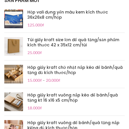
SẢN PHẨM MỚI
Hộp vali đựng yến màu kem kích thước
36x26x8 cm/hộp
125.000
₫
Túi giấy kraft size lớn để quà tặng/sản phẩm
kích thước 42 x 35x12 cm/túi
25.000
₫
Hôp giấy kraft chữ nhật nắp kéo để bánh/quà
tặng đủ kích thước/hộp
15.000
₫
–
20.000
₫
Hôp giấy kraft vuông nắp kéo để bánh/quà
tặng kt 16 x16 x5 cm/hộp
18.000
₫
Hôp giấy kraft vuông để bánh/quà tặng nắp
kiếng đủ kích thước/hộp