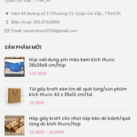
Quận Gò Vấp , TP.HCM
Hẻm 44 đường số 17,Phường 11, Quận Gò Vấp , TP.HCM
Điện thoại: 091.876.8880
Email: tamanshop2018@gmail.com
SẢN PHẨM MỚI
Hộp vali đựng yến màu kem kích thước
36x26x8 cm/hộp
125.000
₫
Túi giấy kraft size lớn để quà tặng/sản phẩm
kích thước 42 x 35x12 cm/túi
25.000
₫
Hôp giấy kraft chữ nhật nắp kéo để bánh/quà
tặng đủ kích thước/hộp
15.000
₫
–
20.000
₫