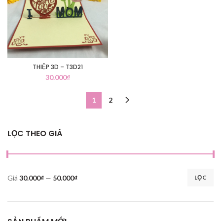
THIỆP 3D – T3D21
30.000
₫
1
2
LỌC THEO GIÁ
Giá
30.000₫
—
50.000₫
LỌC