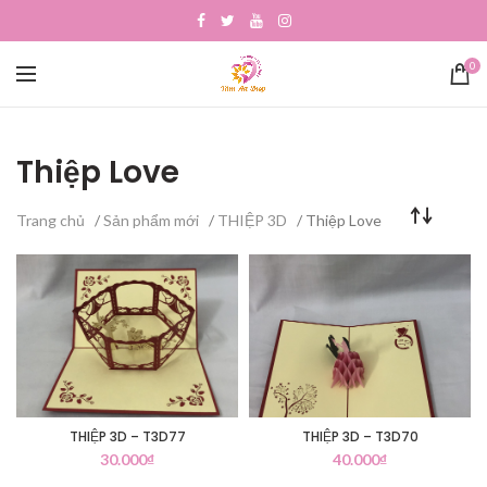
0
Thiệp Love
Trang chủ
/
Sản phẩm mới
/
THIỆP 3D
/ Thiệp Love
THIỆP 3D – T3D77
THIỆP 3D – T3D70
30.000
₫
40.000
₫