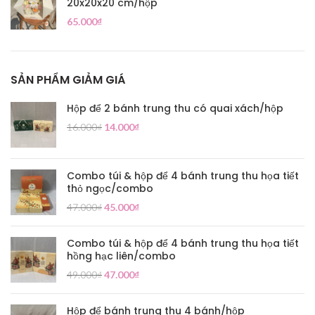
20x20x20 cm/hộp
65.000
₫
SẢN PHẨM GIẢM GIÁ
Hộp để 2 bánh trung thu có quai xách/hộp
16.000
₫
14.000
₫
Combo túi & hộp để 4 bánh trung thu họa tiết
thỏ ngọc/combo
47.000
₫
45.000
₫
Combo túi & hộp để 4 bánh trung thu họa tiết
hồng hạc liên/combo
49.000
₫
47.000
₫
Hộp để bánh trung thu 4 bánh/hộp